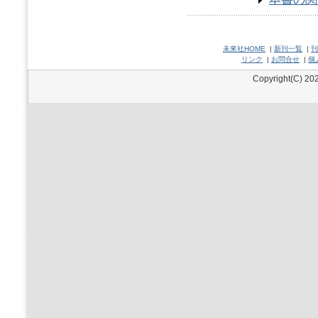
未來社HOME
|
新刊一覧
|
刊
リンク
|
お問合せ
|
個
Copyright(C) 202