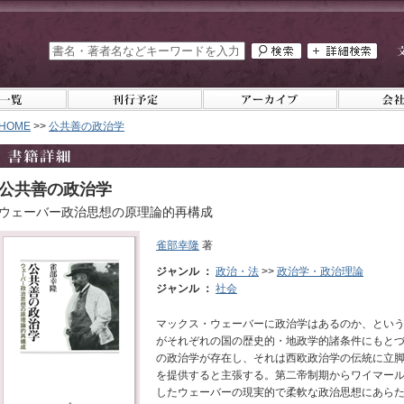
HOME
>>
公共善の政治学
公共善の政治学
ウェーバー政治思想の原理論的再構成
雀部幸隆
著
ジャンル ：
政治・法
>>
政治学・政治理論
ジャンル ：
社会
マックス・ウェーバーに政治学はあるのか、とい
がそれぞれの国の歴史的・地政学的諸条件にもと
の政治学が存在し、それは西欧政治学の伝統に立
を提供すると主張する。第二帝制期からワイマー
したウェーバーの現実的で柔軟な政治思想にあら