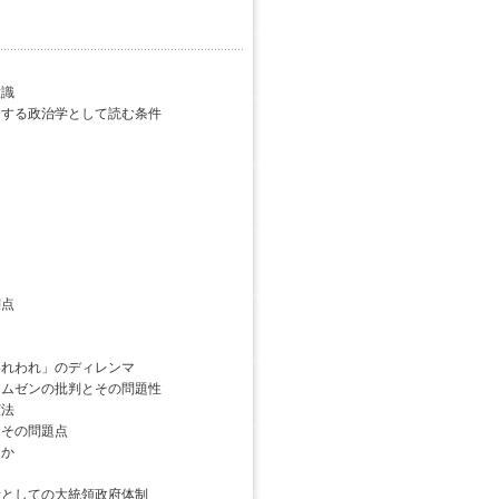
意識
する政治学として読む条件
点
れわれ」のディレンマ
ムゼンの批判とその問題性
法
その問題点
るか
としての大統領政府体制