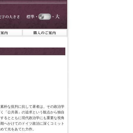
う素朴な批判に抗して著者は、その政治学
づく「公共善」の追求という観点から独自
脚するとともに現代政治学にも重要な視角
ル期へかけてのドイツ政治に深くコミット
ためて光をあてた力作。