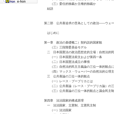
（三）委任的独裁か主権的独裁か
結語
第二部 公共善追求の営為としての政治――ウェ
はじめに
第一章 政治の基礎概二）契約説的国家観
（三）三段階委員会モデル
二 日本国憲法の政治思想史的立場：自然法的民
（一）日本国憲法前文および第四一条
（二）日本国憲法成立の事情
（三）自然法的民主主義論の三位一体的観点に
（四）マックス・ウェーバーの自然法的公理主
三 公共善論の三位一体的観点
（一）レース・プーブリカとは
（二）公共善論（レース・プーブリカ論）の三
（三）公共善論の三位一体的観点と議会民主
第四章 法治国家的構成原理
一 法治国家、立憲制、立憲民主制
（一）法治国家