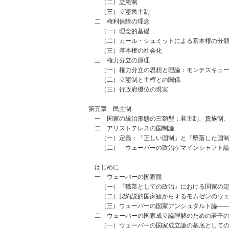
（二）立憲制
（三）立憲民主制
二 権利保障の理念
（一）理念的基礎
（二）カール・シュミットによる基本権の分
（三）基本権の社会化
三 権力分立の原理
（一）権力分立の思想と理論：モンテスキュー
（二）立憲制と主権との関係
（三）行政府優位の現実
第五章 民主制
一 国家の統治形態の三類型：君主制、貴族制、
二 アリストテレスの国制論
（一）定義：「正しい国制」と「堕落した国制
（二） ウェーバーの政治ゲマインシャフト論
はじめに
一 ウェーバーの国家観
（一）『職業としての政治』における国家の定
（二）契約説的国家観からするモムゼンのウェ
（三）ウェーバーの国家アンシュタルト論――
二 ウェーバーの国家成立論理解のための若干の
（一）ウェーバーの国家成立論の基底としての