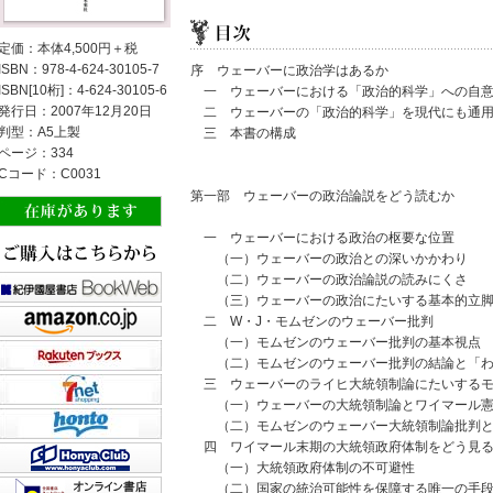
定価：本体4,500円＋税
ISBN：978-4-624-30105-7
序 ウェーバーに政治学はあるか
ISBN[10桁]：4-624-30105-6
一 ウェーバーにおける「政治的科学」への自
発行日：2007年12月20日
二 ウェーバーの「政治的科学」を現代にも通用
判型：A5上製
三 本書の構成
ページ：334
Cコード：C0031
第一部 ウェーバーの政治論説をどう読むか
一 ウェーバーにおける政治の枢要な位置
（一）ウェーバーの政治との深いかかわり
（二）ウェーバーの政治論説の読みにくさ
（三）ウェーバーの政治にたいする基本的立脚
二 W・J・モムゼンのウェーバー批判
（一）モムゼンのウェーバー批判の基本視点
（二）モムゼンのウェーバー批判の結論と「わ
三 ウェーバーのライヒ大統領制論にたいするモ
（一）ウェーバーの大統領制論とワイマール憲
（二）モムゼンのウェーバー大統領制論批判と
四 ワイマール末期の大統領政府体制をどう見
（一）大統領政府体制の不可避性
（二）国家の統治可能性を保障する唯一の手段