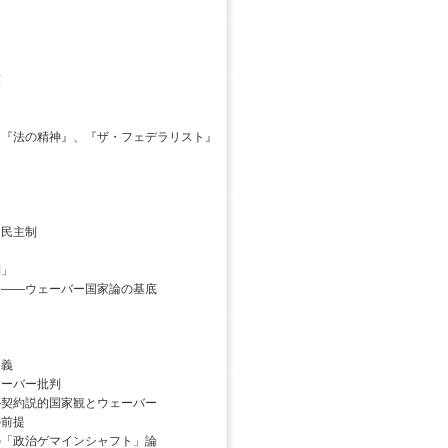
類
『法の精神』、『ザ・フェデラリスト』
民主制
」
――ウェーバー国家論の基底
義
ーバー批判
契約説的国家観とウェーバー
前提
「政治ゲマインシャフト」論