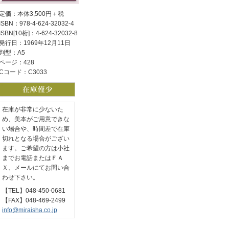
定価：本体3,500円＋税
ISBN：978-4-624-32032-4
ISBN[10桁]：4-624-32032-8
発行日：1969年12月11日
判型：A5
ページ：428
Cコード：C3033
在庫が非常に少ないた
め、美本がご用意できな
い場合や、時間差で在庫
切れとなる場合がござい
ます。ご希望の方は小社
までお電話またはＦＡ
Ｘ、メールにてお問い合
わせ下さい。
【TEL】048-450-0681
【FAX】048-469-2499
info@miraisha.co.jp