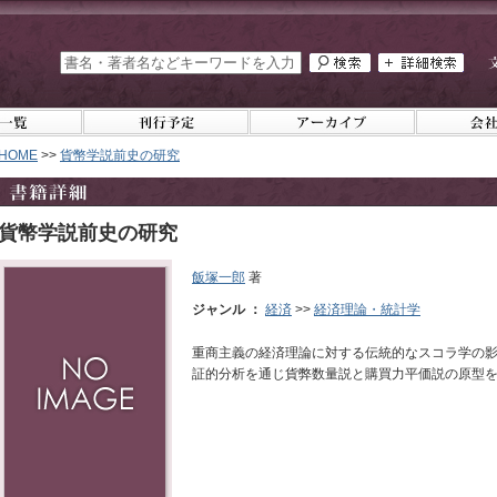
HOME
>>
貨幣学説前史の研究
貨幣学説前史の研究
飯塚一郎
著
ジャンル ：
経済
>>
経済理論・統計学
重商主義の経済理論に対する伝統的なスコラ学の
証的分析を通じ貨弊数量説と購買力平価説の原型