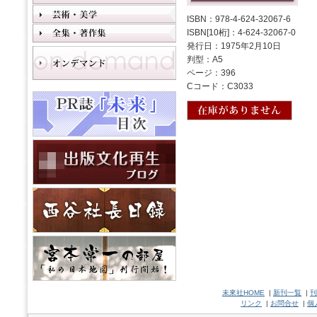
ISBN：978-4-624-32067-6
ISBN[10桁]：4-624-32067-0
発行日：1975年2月10日
判型：A5
ページ：396
Cコード：C3033
未來社HOME
|
新刊一覧
|
刊
リンク
|
お問合せ
|
個