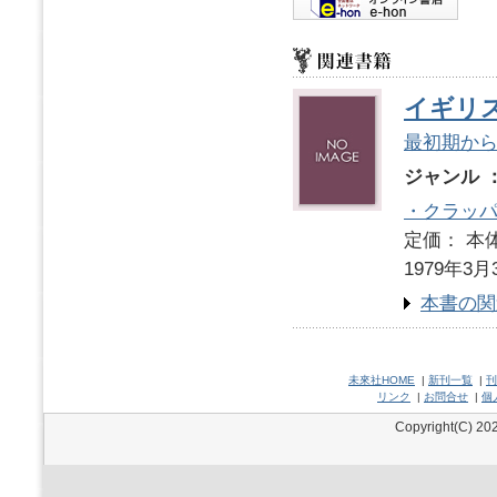
イギリ
最初期から
ジャンル 
・クラッ
定価： 本体
1979年3月
本書の関
未來社HOME
|
新刊一覧
|
刊
リンク
|
お問合せ
|
個
Copyright(C) 202