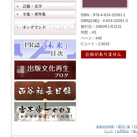
ISBN：978-4-624-32091-1
ISBN[10桁]：4-624-32091-3
発行日：1980年1月31日
判型：A5
ページ：446
Cコード：C3033
未來社HOME
|
新刊一覧
|
刊
リンク
|
お問合せ
|
個