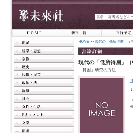
HOME
>>
現代の「低所得層」（
現代の「低所得層」（
「貧困」研究の方法