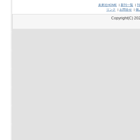
未來社HOME
|
新刊一覧
|
刊
リンク
|
お問合せ
|
個
Copyright(C) 202