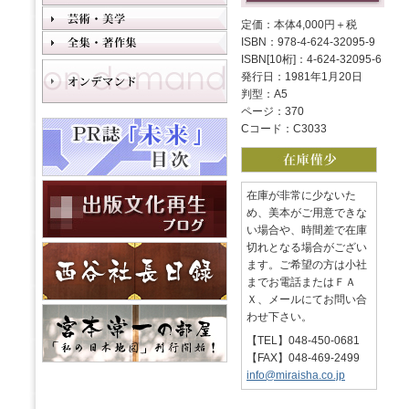
定価：本体4,000円＋税
ISBN：978-4-624-32095-9
ISBN[10桁]：4-624-32095-6
発行日：1981年1月20日
判型：A5
ページ：370
Cコード：C3033
在庫が非常に少ないた
め、美本がご用意できな
い場合や、時間差で在庫
切れとなる場合がござい
ます。ご希望の方は小社
までお電話またはＦＡ
Ｘ、メールにてお問い合
わせ下さい。
【TEL】048-450-0681
【FAX】048-469-2499
info@miraisha.co.jp