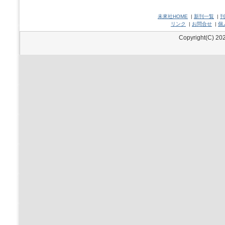
未來社HOME
|
新刊一覧
|
刊
リンク
|
お問合せ
|
個
Copyright(C) 202