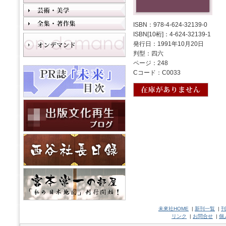
ISBN：978-4-624-32139-0
ISBN[10桁]：4-624-32139-1
発行日：1991年10月20日
判型：四六
ページ：248
Cコード：C0033
未來社HOME
|
新刊一覧
|
刊
リンク
|
お問合せ
|
個