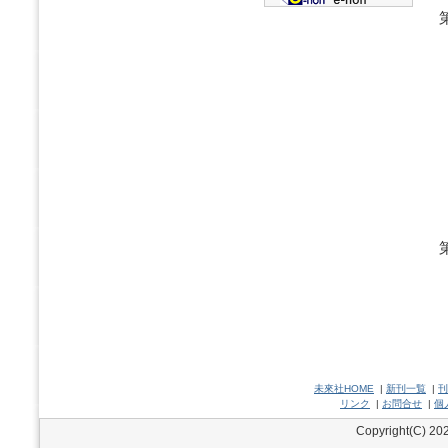
未來社HOME
|
新刊一覧
|
刊
リンク
|
お問合せ
|
個
Copyright(C) 202