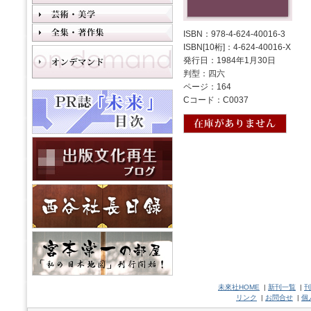
ISBN：978-4-624-40016-3
ISBN[10桁]：4-624-40016-X
発行日：1984年1月30日
判型：四六
ページ：164
Cコード：C0037
未來社HOME
|
新刊一覧
|
刊
リンク
|
お問合せ
|
個