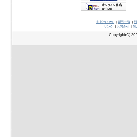
未來社HOME
|
新刊一覧
|
刊
リンク
|
お問合せ
|
個
Copyright(C) 202