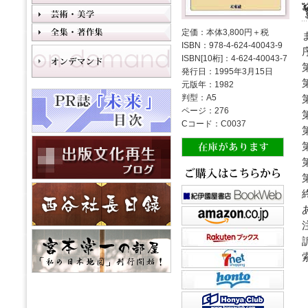
定価：本体3,800円＋税
ISBN：978-4-624-40043-9
ISBN[10桁]：4-624-40043-7
発行日：1995年3月15日
元版年：1982
判型：A5
ページ：276
Cコード：C0037