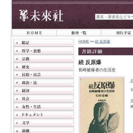
HOME
>>
続 反原爆
続 反原爆
長崎被爆者の生活史