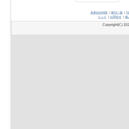
未來社HOME
|
新刊一覧
|
刊
リンク
|
お問合せ
|
個
Copyright(C) 202