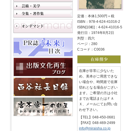
定価：本体1,500円＋税
ISBN：978-4-624-41016-2
ISBN[10桁]：4-624-41016-5
発行日：1974年8月2日
判型：四六
ページ：280
Cコード：C0036
在庫が非常に少ないた
め、美本がご用意できな
い場合や、時間差で在庫
切れとなる場合がござい
ます。ご希望の方は小社
までお電話またはＦＡ
Ｘ、メールにてお問い合
わせ下さい。
【TEL】048-450-0681
【FAX】048-469-2499
info@miraisha.co.jp