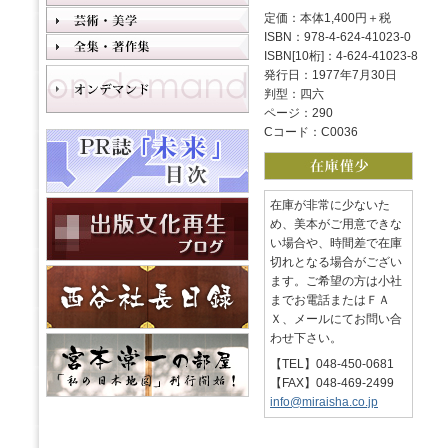
定価：本体1,400円＋税
ISBN：978-4-624-41023-0
ISBN[10桁]：4-624-41023-8
発行日：1977年7月30日
判型：四六
ページ：290
Cコード：C0036
在庫が非常に少ないた
め、美本がご用意できな
い場合や、時間差で在庫
切れとなる場合がござい
ます。ご希望の方は小社
までお電話またはＦＡ
Ｘ、メールにてお問い合
わせ下さい。
【TEL】048-450-0681
【FAX】048-469-2499
info@miraisha.co.jp