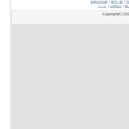
未來社HOME
|
新刊一覧
|
刊
リンク
|
お問合せ
|
個
Copyright(C) 202