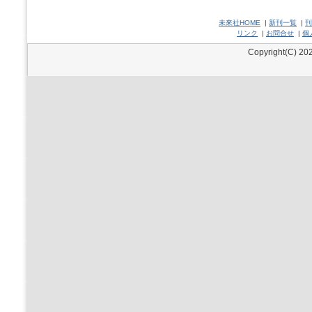
未來社HOME
|
新刊一覧
|
刊
リンク
|
お問合せ
|
個
Copyright(C) 202