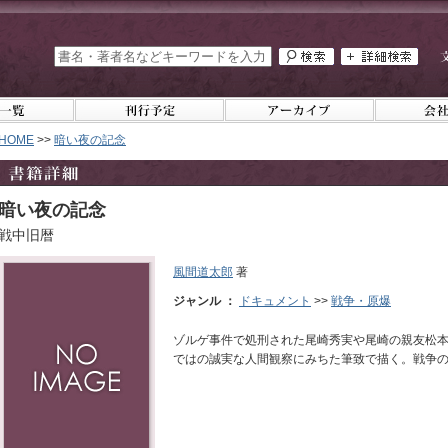
HOME
>>
暗い夜の記念
暗い夜の記念
戦中旧暦
風間道太郎
著
ジャンル ：
ドキュメント
>>
戦争・原爆
ゾルゲ事件で処刑された尾崎秀実や尾崎の親友松
ではの誠実な人間観察にみちた筆致で描く。戦争