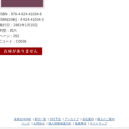
ISBN：978-4-624-41034-6
ISBN[10桁]：4-624-41034-3
発行日：1981年1月10日
判型：四六
ページ：262
Cコード：C0036
未來社HOME
|
新刊一覧
|
刊行予定
|
アーカイブ
|
会社案内
|
購入のご案内
リンク
|
お問合せ
|
個人情報保護方針
|
免責事項
|
サイトマップ