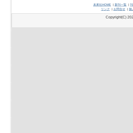
未來社HOME
|
新刊一覧
|
刊
リンク
|
お問合せ
|
個
Copyright(C) 202