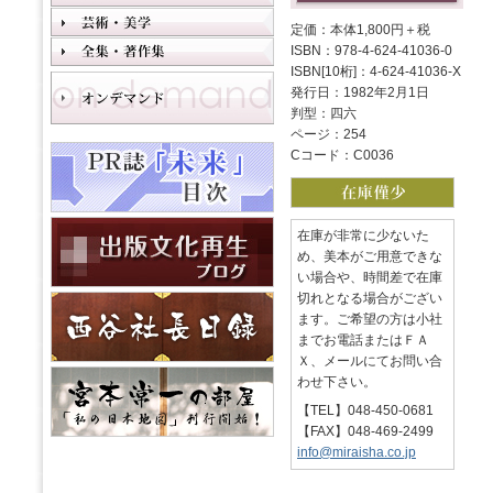
定価：本体1,800円＋税
ISBN：978-4-624-41036-0
ISBN[10桁]：4-624-41036-X
発行日：1982年2月1日
判型：四六
ページ：254
Cコード：C0036
在庫が非常に少ないた
め、美本がご用意できな
い場合や、時間差で在庫
切れとなる場合がござい
ます。ご希望の方は小社
までお電話またはＦＡ
Ｘ、メールにてお問い合
わせ下さい。
【TEL】048-450-0681
【FAX】048-469-2499
info@miraisha.co.jp