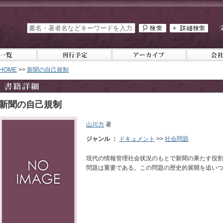
HOME
>>
新聞の自己規制
新聞の自己規制
山川力
著
ジャンル ：
ドキュメント
>>
社会問題
現代の情報管理社会状況のもとで新聞の果たす役
問題は重要である。この問題の歴史的展開を追い