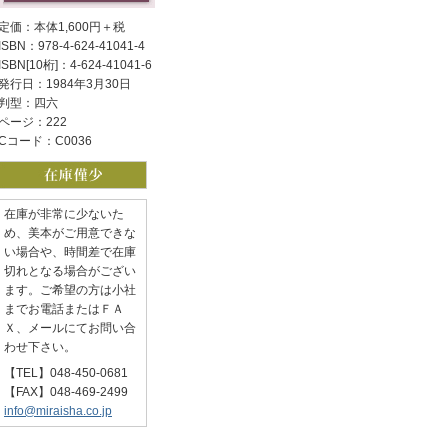
定価：本体1,600円＋税
ISBN：978-4-624-41041-4
ISBN[10桁]：4-624-41041-6
発行日：1984年3月30日
判型：四六
ページ：222
Cコード：C0036
在庫が非常に少ないた
め、美本がご用意できな
い場合や、時間差で在庫
切れとなる場合がござい
ます。ご希望の方は小社
までお電話またはＦＡ
Ｘ、メールにてお問い合
わせ下さい。
【TEL】048-450-0681
【FAX】048-469-2499
info@miraisha.co.jp