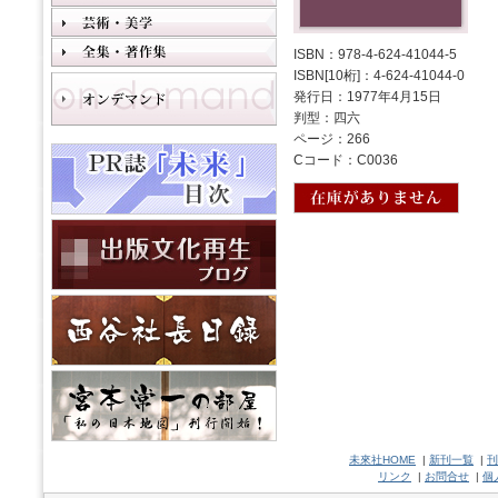
ISBN：978-4-624-41044-5
ISBN[10桁]：4-624-41044-0
発行日：1977年4月15日
判型：四六
ページ：266
Cコード：C0036
未來社HOME
|
新刊一覧
|
刊
リンク
|
お問合せ
|
個