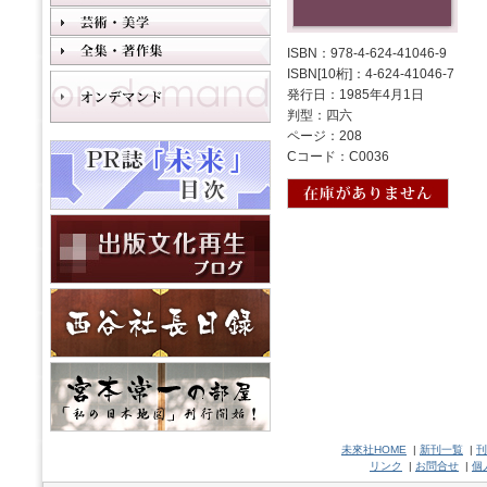
ISBN：978-4-624-41046-9
ISBN[10桁]：4-624-41046-7
発行日：1985年4月1日
判型：四六
ページ：208
Cコード：C0036
未來社HOME
|
新刊一覧
|
刊
リンク
|
お問合せ
|
個