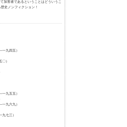
して加害者であるということはどういうこ
る歴史ノンフィクション！
―一九四五）
五〇）
）
―一九五五）
）
―一九六九）
一九七三）