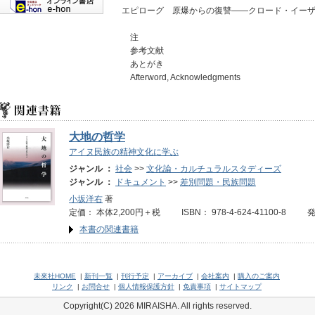
エピローグ 原爆からの復讐――クロード・イー
注
参考文献
あとがき
Afterword, Acknowledgments
大地の哲学
アイヌ民族の精神文化に学ぶ
ジャンル ：
社会
>>
文化論・カルチュラルスタディーズ
ジャンル ：
ドキュメント
>>
差別問題・民族問題
小坂洋右
著
定価： 本体2,200円＋税 ISBN： 978-4-624-41100-8 
本書の関連書籍
未來社HOME
|
新刊一覧
|
刊行予定
|
アーカイブ
|
会社案内
|
購入のご案内
リンク
|
お問合せ
|
個人情報保護方針
|
免責事項
|
サイトマップ
Copyright(C) 2026 MIRAISHA. All rights reserved.