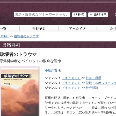
HOME
>>
破壊者のトラウマ
破壊者のトラウマ
原爆科学者とパイロットの数奇な運命
小坂洋右
著
ジャンル ：
ドキュメント
>>
戦争・原爆
ジャンル ：
ドキュメント
>>
記録・ルポルタージ
ジャンル ：
ドキュメント
>>
社会問題
原爆の開発に関わった科学者、ジョージ・プライ
学者でその後精神の異常をきたすものが現れてい
リー少佐もその一人だった――。原爆に関わった
生。共通項は、両者とも深い罪悪感から平和運動