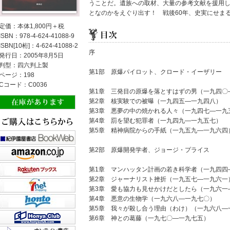
うことだ。遺族への取材、大量の参考文献を援用
となのかをえぐり出す！ 戦後60年、史実にせま
定価：本体1,800円＋税
ISBN：978-4-624-41088-9
ISBN[10桁]：4-624-41088-2
序
発行日：2005年8月5日
判型：四六判上製
第1部 原爆パイロット、クロード・イーザリー
ページ：198
Cコード：C0036
第1章 三発目の原爆を落とすはずの男（一九四〇
第2章 核実験での被曝（一九四五―一九四八）
第3章 悪夢の中の焼かれる人々（一九四七―一九
第4章 罰を望む犯罪者（一九四九―一九五七）
第5章 精神病院からの手紙（一九五九―一九六四
第2部 原爆開発学者、ジョージ・プライス
第1章 マンハッタン計画の若き科学者（一九四四
第2章 ジャーナリスト挫折（一九五七―一九六一
第3章 愛も協力も見せかけだとしたら（一九六一
第4章 悪意の生物学（一九六八―一九七〇）
第5章 我々が殺し合う理由（わけ）（一九六八―
第6章 神との葛藤（一九七〇―一九七五）