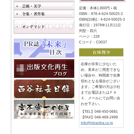
定価：本体1,800円＋税
ISBN：978-4-624-50025-2
ISBN[10桁]：4-624-50025-3
発行日：1979年11月11日
判型：四六
ページ：228
Cコード：C0037
在庫が非常に少ないた
め、美本がご用意できな
い場合や、時間差で在庫
切れとなる場合がござい
ます。ご希望の方は小社
までお電話またはＦＡ
Ｘ、メールにてお問い合
わせ下さい。
【TEL】048-450-0681
【FAX】048-469-2499
info@miraisha.co.jp