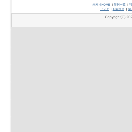
未來社HOME
|
新刊一覧
|
刊
リンク
|
お問合せ
|
個
Copyright(C) 202