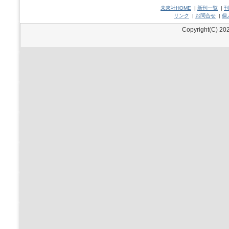
未來社HOME
|
新刊一覧
|
刊
リンク
|
お問合せ
|
個
Copyright(C) 202