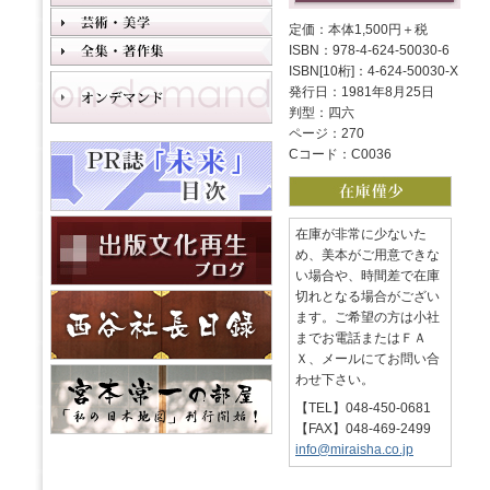
定価：本体1,500円＋税
ISBN：978-4-624-50030-6
ISBN[10桁]：4-624-50030-X
発行日：1981年8月25日
判型：四六
ページ：270
Cコード：C0036
在庫が非常に少ないた
め、美本がご用意できな
い場合や、時間差で在庫
切れとなる場合がござい
ます。ご希望の方は小社
までお電話またはＦＡ
Ｘ、メールにてお問い合
わせ下さい。
【TEL】048-450-0681
【FAX】048-469-2499
info@miraisha.co.jp