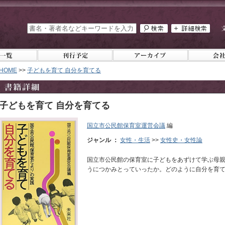
HOME
>>
子どもを育て 自分を育てる
子どもを育て 自分を育てる
国立市公民館保育室運営会議
編
ジャンル ：
女性・生活
>>
女性史・女性論
国立市公民館の保育室に子どもをあずけて学ぶ母
うにつかみとっていったか。どのように自分を育