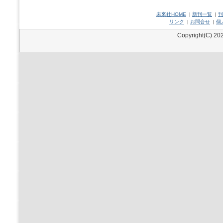
未來社HOME
|
新刊一覧
|
刊
リンク
|
お問合せ
|
個
Copyright(C) 202