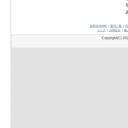
未來社HOME
|
新刊一覧
|
刊
リンク
|
お問合せ
|
個
Copyright(C) 202