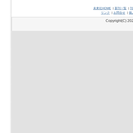
未來社HOME
|
新刊一覧
|
刊
リンク
|
お問合せ
|
個
Copyright(C) 202