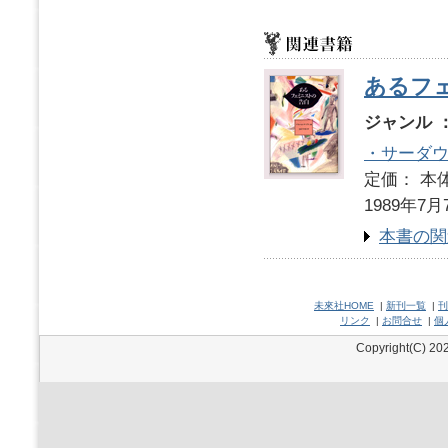
あるフ
ジャンル 
・サーダ
定価： 本体
1989年7月
本書の関
未來社HOME
|
新刊一覧
|
刊
リンク
|
お問合せ
|
個
Copyright(C) 202