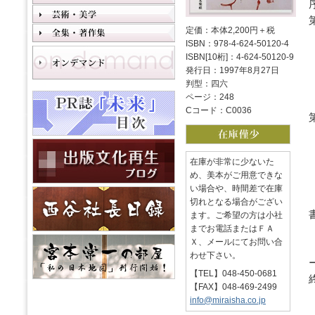
定価：本体2,200円＋税
ISBN：978-4-624-50120-4
ISBN[10桁]：4-624-50120-9
発行日：1997年8月27日
判型：四六
ページ：248
Cコード：C0036
在庫が非常に少ないた
め、美本がご用意できな
い場合や、時間差で在庫
切れとなる場合がござい
ます。ご希望の方は小社
までお電話またはＦＡ
Ｘ、メールにてお問い合
わせ下さい。
【TEL】048-450-0681
【FAX】048-469-2499
info@miraisha.co.jp