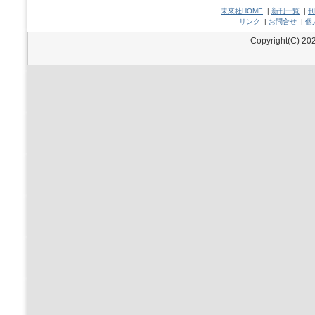
未來社HOME
|
新刊一覧
|
刊
リンク
|
お問合せ
|
個
Copyright(C) 202