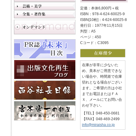
定価：本体6,800円＋税
ISBN：978-4-624-60025-9
ISBN[10桁]：4-624-60025-8
発行日：1977年11月15日
判型：A5
ページ：450
Cコード：C3095
在庫が非常に少ないた
め、美本がご用意できな
い場合や、時間差で在庫
切れとなる場合がござい
ます。ご希望の方は小社
までお電話またはＦＡ
Ｘ、メールにてお問い合
わせ下さい。
【TEL】048-450-0681
【FAX】048-469-2499
info@miraisha.co.jp