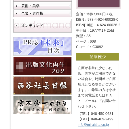
定価：本体7,800円＋税
ISBN：978-4-624-60028-0
ISBN[10桁]：4-624-60028-2
発行日：1977年1月25日
判型：A5
ページ：608
Cコード：C3092
在庫が非常に少ないた
め、美本がご用意できな
い場合や、時間差で在庫
切れとなる場合がござい
ます。ご希望の方は小社
までお電話またはＦＡ
Ｘ、メールにてお問い合
わせ下さい。
【TEL】048-450-0681
【FAX】048-469-2499
info@miraisha.co.jp