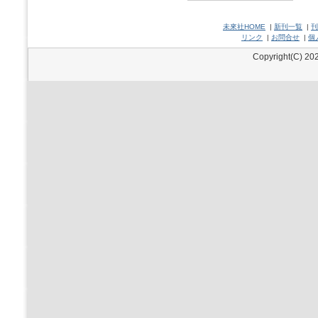
未來社HOME
|
新刊一覧
|
刊
リンク
|
お問合せ
|
個
Copyright(C) 202