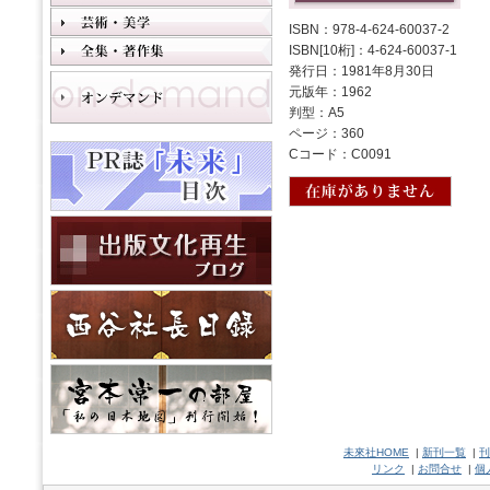
ISBN：978-4-624-60037-2
ISBN[10桁]：4-624-60037-1
発行日：1981年8月30日
元版年：1962
判型：A5
ページ：360
Cコード：C0091
未來社HOME
|
新刊一覧
|
刊
リンク
|
お問合せ
|
個