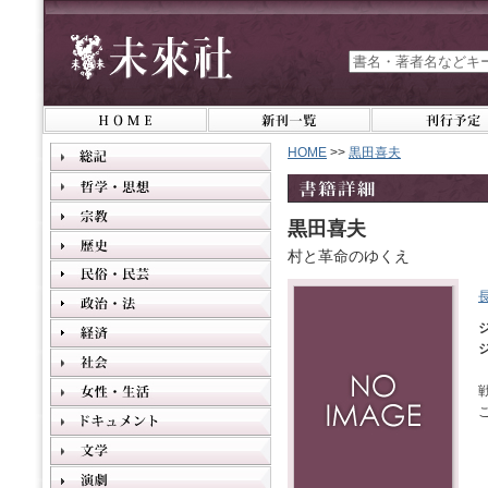
HOME
>>
黒田喜夫
黒田喜夫
村と革命のゆくえ