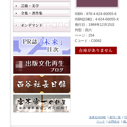
ISBN：978-4-624-60055-6
ISBN[10桁]：4-624-60055-X
発行日：1984年12月15日
判型：四六
ページ：254
Cコード：C0092
未來社HOME
|
新刊一覧
|
刊
リンク
|
お問合せ
|
個