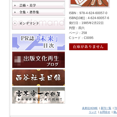
ISBN：978-4-624-60057-0
ISBN[10桁]：4-624-60057-6
発行日：1985年2月22日
判型：四六
ページ：258
Cコード：C0095
未來社HOME
|
新刊一覧
|
刊
リンク
|
お問合せ
|
個