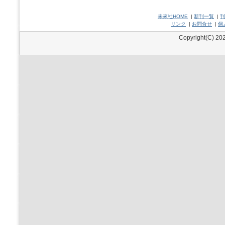
未來社HOME
|
新刊一覧
|
刊
リンク
|
お問合せ
|
個
Copyright(C) 202