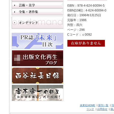
ISBN：978-4-624-60094-5
ISBN[10桁]：4-624-60094-0
発行日：1996年3月25日
元版年：1986
判型：四六
ページ：296
Cコード：ｃ0092
未來社HOME
|
新刊一覧
|
刊
リンク
|
お問合せ
|
個