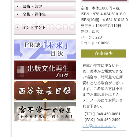
定価：本体1,800円＋税
ISBN：978-4-624-61018-0
ISBN[10桁]：4-624-61018-0
発行日：1984年7月16日
判型：四六
ページ：228
Cコード：C0098
在庫が非常に少ないた
め、美本がご用意できな
い場合や、時間差で在庫
切れとなる場合がござい
ます。ご希望の方は小社
までお電話またはＦＡ
Ｘ、メールにてお問い合
わせ下さい。
【TEL】048-450-0681
【FAX】048-469-2499
info@miraisha.co.jp