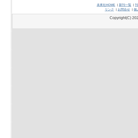
未來社HOME
|
新刊一覧
|
刊
リンク
|
お問合せ
|
個
Copyright(C) 202