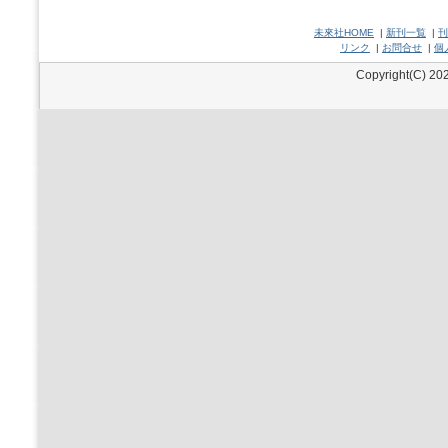
未來社HOME
|
新刊一覧
|
刊
リンク
|
お問合せ
|
個
Copyright(C) 202