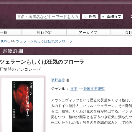
HOME
>>
ツェラーンもしくは狂気のフローラ
ツェラーンもしくは狂気のフローラ
抒情詩のアレゴレーゼ
平野嘉彦
著
ジャンル ：
文学
>>
外国文学研究
アウシュヴィッツという歴史の災厄をくぐり抜け、
大のドイツ語詩人、パウル・ツェラーン。その難
もに、植物、とりわけ花の名称が頻出する。ベン
拠しつつ、植物分類学とも言うべき狂気に満ちた
死にいたらしめる」独自の自然誌の試みとして読