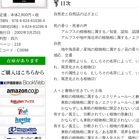
自然史と自然誌のはざまに
定価：本体2,800円＋税
ISBN：978-4-624-61036-4
死の香り・死者の声
ISBN[10桁]：4-624-61036-9
アルプスの植物相に属する／知覚、認知、認識
発行日：2002年3月25日
アルプスや地中海沿岸の植物相に属する／エク
判型：四六
自然
ページ：218
地中海原産／産地の植物相に属する／花の香り
Cコード：C0098
感応、交通
その属性よりも、むしろその名辞によって、い
れ、寓意化される植物(1)
その属性よりも、むしろその名辞によって、い
れ、寓意化される植物(2)
人々と書物が生きていた土地
東欧の植物相に属する／エクリチュールへと解体
東欧の植物相に属する／エクリチュールへと解体
かならずしも東欧の植物相に限定されない／ほ
有する／孤立し、分断されていく植物の形象(1)
かならずしも東欧の植物相に限定されない／ほ
有する／孤立し、分断されていく植物の形象(2)
東欧の植物相に属する／ある限界、境界を標示
東欧の植物相に属する／擬人化されて、喩的に