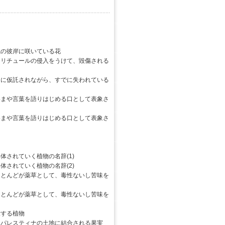
の彼岸に咲いている花
リチュールの侵入をうけて、毀傷される
に仮託されながら、すでに失われている
まや言葉を語りはじめる口として表象さ
まや言葉を語りはじめる口として表象さ
されていく植物の名辞(1)
されていく植物の名辞(2)
とんどが薬草として、毒性ないし苦味を
とんどが薬草として、毒性ないし苦味を
する植物
パレスティナの土地に結合される果実