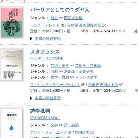
パーリアとしてのユダヤ人
ジャンル ：
歴史
>>
西洋史全般
ハンナ・アレント
著 /
寺島俊穂
藤原隆裕宜
訳
定価： 本体2,800円＋税 ISBN： 978-4-624-11119-9 
本書の関連書籍
メタフラシス
ヘルダーリンの演劇
ジャンル ：
芸術・美学
>>
芸術学・芸術論
ジャンル ：
演劇
>>
演劇論・演劇研究
ジャンル ：
哲学・思想
>>
フランス哲学
フィリップ・ラクー=ラバルト
著 /
高橋透
吉田はるみ
訳
定価： 本体1,800円＋税 ISBN： 978-4-624-93251-0 
本書の関連書籍
詩学批判
詩の認識のために
ジャンル ：
文学
>>
詩・詩論
アンリ・メショニック
著 /
竹内信夫
訳