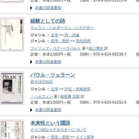
定価： 本体2,600円＋税 ISBN： 978-4-624-61015-9 
本書の関連書籍
経験としての詩
ツェラン・ヘルダーリン・ハイデガー
ジャンル ：
文学
>>
詩・詩論
ジャンル ：
哲学・思想
>>
現代思想
フィリップ・ラクー=ラバルト
著 /
谷口博史
訳
定価： 本体3,500円＋税 ISBN： 978-4-624-93236-7 
本書の関連書籍
パウル・ツェラーン
若き日の伝記
ジャンル ：
文学
>>
評伝・作家研究
・ハルフェン
著 /
相原勝
北彰
訳
定価： 本体3,500円＋税 ISBN： 978-4-624-61032-6 
本書の関連書籍
本来性という隠語
ドイツ的なイデオロギーについて
ジャンル ：
哲学・思想
>>
ドイツ哲学