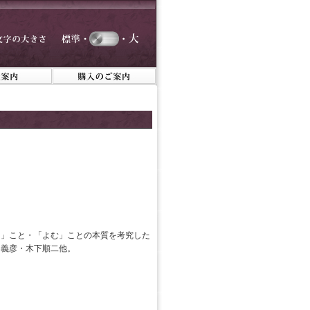
く」こと・「よむ」ことの本質を考究した
田義彦・木下順二他。