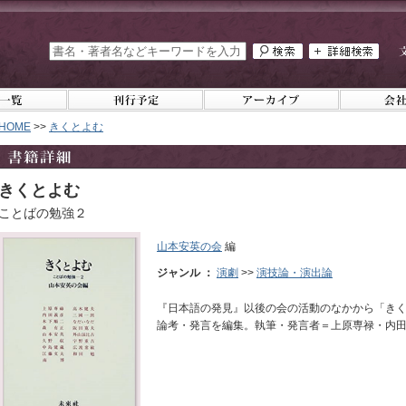
HOME
>>
きくとよむ
きくとよむ
ことばの勉強２
山本安英の会
編
ジャンル ：
演劇
>>
演技論・演出論
『日本語の発見』以後の会の活動のなかから「き
論考・発言を編集。執筆・発言者＝上原専禄・内