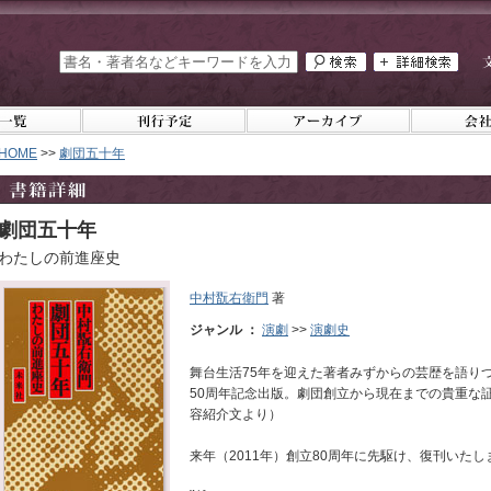
HOME
>>
劇団五十年
劇団五十年
わたしの前進座史
中村翫右衛門
著
ジャンル ：
演劇
>>
演劇史
舞台生活75年を迎えた著者みずからの芸歴を語り
50周年記念出版。劇団創立から現在までの貴重な証
容紹介文より）
来年（2011年）創立80周年に先駆け、復刊いたし