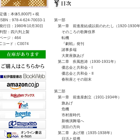
定価：本体5,800円＋税
ISBN：978-4-624-70033-1
第一部
発行日：1980年10月30日
第一章 前進座結成以前のわたし（1920-1930
判型：四六判上製
そのころの歌舞伎界
ページ：464
転機
Cコード：C0074
『劇戦』発刊
諸事多端
大衆座旗あげ
第二章 疾風怒涛（1930-1931年）
優志会と共和会・I
優志会と共和会・II
春秋座とその顛末
第二部
第一章 前進座創立（1931-1934年）
旗あげ
危機
市村座時代
新橋演舞場へ
演目の方向
第二章 あげ潮（1935-1938年）
日活と提携