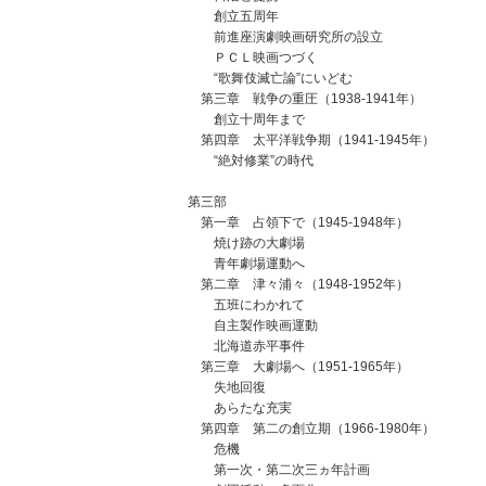
創立五周年
前進座演劇映画研究所の設立
ＰＣＬ映画つづく
“歌舞伎滅亡論”にいどむ
第三章 戦争の重圧（1938-1941年）
創立十周年まで
第四章 太平洋戦争期（1941-1945年）
“絶対修業”の時代
第三部
第一章 占領下で（1945-1948年）
焼け跡の大劇場
青年劇場運動へ
第二章 津々浦々（1948-1952年）
五班にわかれて
自主製作映画運動
北海道赤平事件
第三章 大劇場へ（1951-1965年）
失地回復
あらたな充実
第四章 第二の創立期（1966-1980年）
危機
第一次・第二次三ヵ年計画