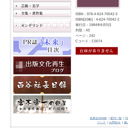
ISBN：978-4-624-70042-3
ISBN[10桁]：4-624-70042-2
発行日：1984年6月5日
判型：A5
ページ：242
Cコード：C0074
未來社HOME
|
新刊一覧
|
刊
リンク
|
お問合せ
|
個