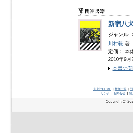
新宿八
ジャンル 
川村毅
著
定価： 本体
2010年9月
本書の関
未來社HOME
|
新刊一覧
|
刊
リンク
|
お問合せ
|
個
Copyright(C) 202