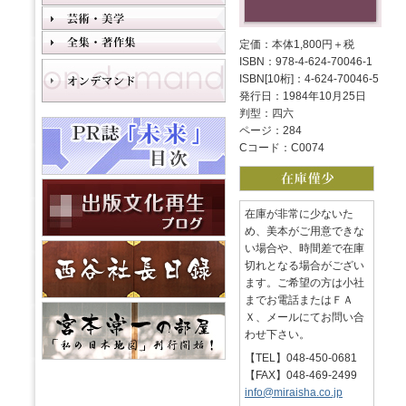
定価：本体1,800円＋税
ISBN：978-4-624-70046-1
ISBN[10桁]：4-624-70046-5
発行日：1984年10月25日
判型：四六
ページ：284
Cコード：C0074
在庫が非常に少ないた
め、美本がご用意できな
い場合や、時間差で在庫
切れとなる場合がござい
ます。ご希望の方は小社
までお電話またはＦＡ
Ｘ、メールにてお問い合
わせ下さい。
【TEL】048-450-0681
【FAX】048-469-2499
info@miraisha.co.jp