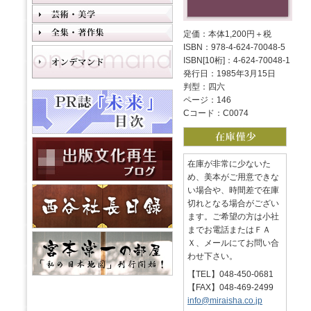
定価：本体1,200円＋税
ISBN：978-4-624-70048-5
ISBN[10桁]：4-624-70048-1
発行日：1985年3月15日
判型：四六
ページ：146
Cコード：C0074
在庫が非常に少ないた
め、美本がご用意できな
い場合や、時間差で在庫
切れとなる場合がござい
ます。ご希望の方は小社
までお電話またはＦＡ
Ｘ、メールにてお問い合
わせ下さい。
【TEL】048-450-0681
【FAX】048-469-2499
info@miraisha.co.jp