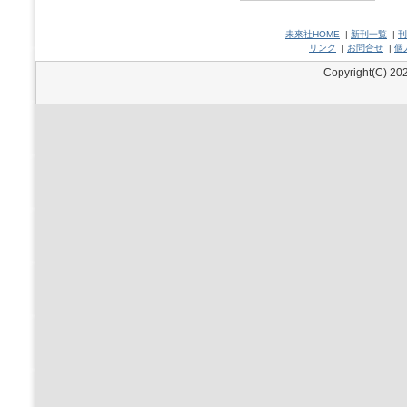
未來社HOME
|
新刊一覧
|
刊
リンク
|
お問合せ
|
個
Copyright(C) 202