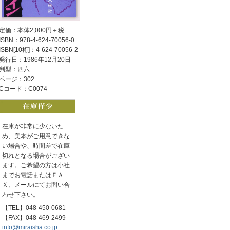
定価：本体2,000円＋税
ISBN：978-4-624-70056-0
ISBN[10桁]：4-624-70056-2
発行日：1986年12月20日
判型：四六
ページ：302
Cコード：C0074
在庫が非常に少ないた
め、美本がご用意できな
い場合や、時間差で在庫
切れとなる場合がござい
ます。ご希望の方は小社
までお電話またはＦＡ
Ｘ、メールにてお問い合
わせ下さい。
【TEL】048-450-0681
【FAX】048-469-2499
info@miraisha.co.jp