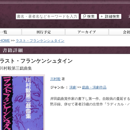
HOME
>>
ラスト・フランケンシュタイン
ラスト・フランケンシュタイン
川村毅第三戯曲集
川村毅
著
ジャンル ：
演劇
>>
戯曲・演劇作品
岸田戯曲賞作家の書下し第一作。自殺病の蔓延する
黙示録。併せて著者23歳の出世作『ラディカル・