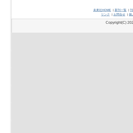
未來社HOME
|
新刊一覧
|
刊
リンク
|
お問合せ
|
個
Copyright(C) 202