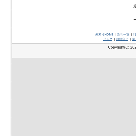
未來社HOME
|
新刊一覧
|
刊
リンク
|
お問合せ
|
個
Copyright(C) 202