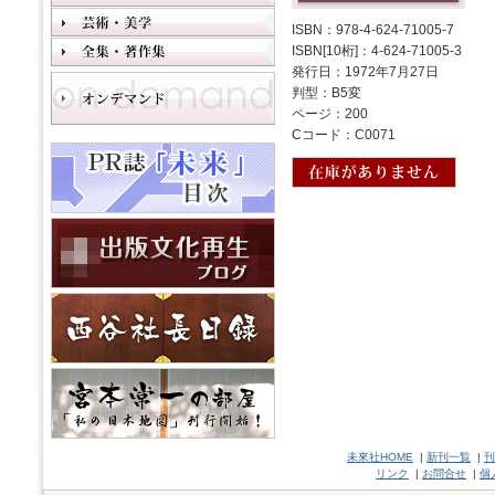
ISBN：978-4-624-71005-7
ISBN[10桁]：4-624-71005-3
発行日：1972年7月27日
判型：B5変
ページ：200
Cコード：C0071
未來社HOME
|
新刊一覧
|
刊
リンク
|
お問合せ
|
個