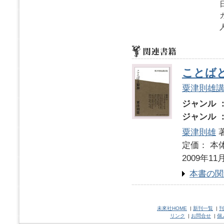
ことば
粟津則雄
ジャンル 
ジャンル 
粟津則雄
定価： 本体
2009年11
本書の関
未來社HOME
|
新刊一覧
|
刊
リンク
|
お問合せ
|
個