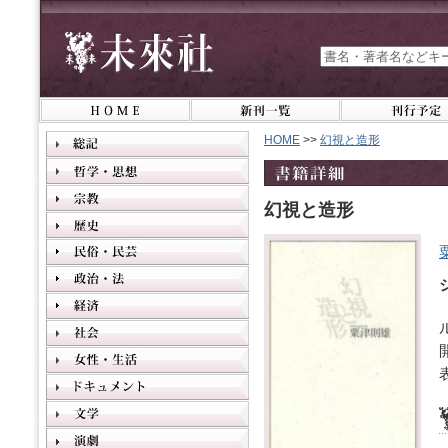
HOME
>>
幻視と造形
幻視と造形