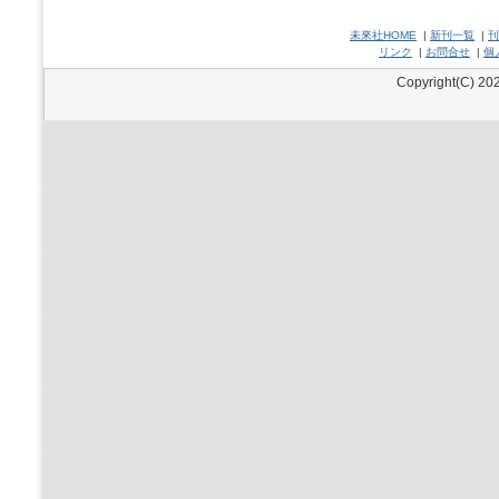
未來社HOME
|
新刊一覧
|
刊
リンク
|
お問合せ
|
個
Copyright(C) 202