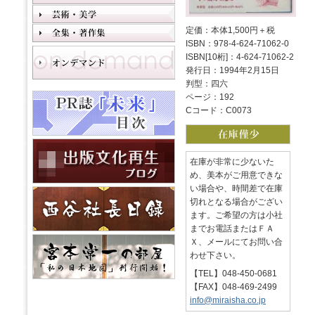
定価：本体1,500円＋税
ISBN：978-4-624-71062-0
ISBN[10桁]：4-624-71062-2
発行日：1994年2月15日
判型：四六
ページ：192
Cコード：C0073
在庫が非常に少ないた
め、美本がご用意できな
い場合や、時間差で在庫
切れとなる場合がござい
ます。ご希望の方は小社
までお電話またはＦＡ
Ｘ、メールにてお問い合
わせ下さい。
【TEL】048-450-0681
【FAX】048-469-2499
info@miraisha.co.jp