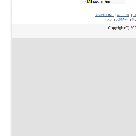
未來社HOME
|
新刊一覧
|
刊
リンク
|
お問合せ
|
個
Copyright(C) 202