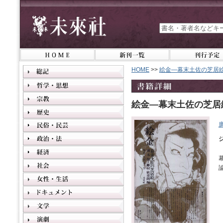
HOME
>>
絵金―幕末土佐の芝居
絵金―幕末土佐の芝居